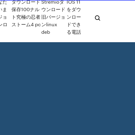
なた
ダウンロード
Stremioダ
IOS 11
いま
保存100ナル
ウンロード
をダウ
ジョ
ト究極の忍者
旧バージョ
ンロー
ンロ
ストーム4 pc
ンlinux
ドでき
deb
る電話