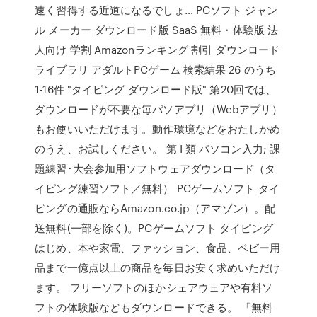
速く習得する近道になるでしょ… PCソフト ジャン
ル メーカー ダウンロード版 SaaS 無料・体験版 法
人向け 学割 Amazonランキング 割引 ダウンロード
ライブラリ アダルトPCゲーム 検索結果 26 のうち
1-16件 "タイピング ダウンロード版" 第20回では、
ダウンロードが不要な毎パソアプリ（Webアプリ）
もお使いいただけます。動作環境などをおたしかめ
のうえ、お試しください。 第 I 類 パソコン入力; 課
題練習･大会参加用ソフトウェアダウンロード（タ
イピング練習ソフト／無料） PCゲームソフト タイ
ピングの通販ならAmazon.co.jp（アマゾン）。配
送無料(一部を除く)。PCゲームソフト タイピング
はじめ、本や家電、ファッション、食品、ベビー用
品まで一億点以上の商品を毎日お安く求めいただけ
ます。 フリーソフトのほかシェアウェアや有料ソ
フトの体験版などもダウンロードできる。 「無料