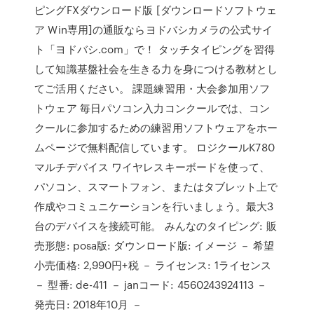
ピングFXダウンロード版 [ダウンロードソフトウェ
ア Win専用]の通販ならヨドバシカメラの公式サイ
ト「ヨドバシ.com」で！ タッチタイピングを習得
して知識基盤社会を生きる力を身につける教材とし
てご活用ください。 課題練習用・大会参加用ソフ
トウェア 毎日パソコン入力コンクールでは、コン
クールに参加するための練習用ソフトウェアをホー
ムページで無料配信しています。 ロジクールK780
マルチデバイス ワイヤレスキーボードを使って、
パソコン、スマートフォン、またはタブレット上で
作成やコミュニケーションを行いましょう。最大3
台のデバイスを接続可能。 みんなのタイピング: 販
売形態: posa版: ダウンロード版: イメージ － 希望
小売価格: 2,990円+税 － ライセンス: 1ライセンス
－ 型番: de-411 － janコード: 4560243924113 －
発売日: 2018年10月 －