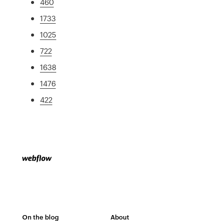
460
1733
1025
722
1638
1476
422
On the blog
About