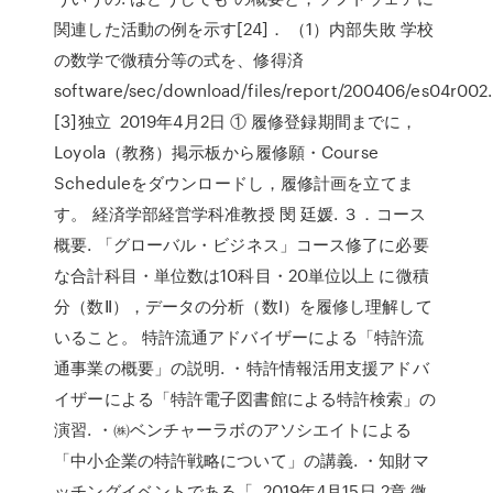
関連した活動の例を示す[24]． （1）内部失敗 学校
の数学で微積分等の式を、修得済
software/sec/download/files/report/200406/es04r002.
[3]独立 2019年4月2日 ① 履修登録期間までに，
Loyola（教務）掲示板から履修願・Course
Scheduleをダウンロードし，履修計画を立てま
す。 経済学部経営学科准教授 閔 廷媛. ３．コース
概要. 「グローバル・ビジネス」コース修了に必要
な合計科目・単位数は10科目・20単位以上 に微積
分（数Ⅱ），データの分析（数Ⅰ）を履修し理解して
いること。 特許流通アドバイザーによる「特許流
通事業の概要」の説明. ・特許情報活用支援アドバ
イザーによる「特許電子図書館による特許検索」の
演習. ・㈱ベンチャーラボのアソシエイトによる
「中小企業の特許戦略について」の講義. ・知財マ
ッチングイベントである「 2019年4月15日 2章 微