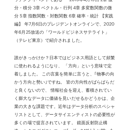
分・積分 3章 ベクトル・行列 4章 多変数関数の微
分 5章 指数関数・対数関数 6章 確率・統計 【実践
編】 年7月6日のプレジデントオンラインで、2020
年6月25放送の「ワールドビジネスサテライト」
（テレビ東京）で紹介されました。
誰がきっかけか？日本ではビジネス用語として頻繁
に使われるようになり、 「方向」という意味で定
着しました。 この言葉を簡単に言うと、｢物事の向
かう方向と勢い｣ですね。 皆の方向性がばらばらだ
と良くないので、 情報社会を迎え、蓄積されてい
く膨大なデータに価値を見いだせるかどうかは、企
業の大きな課題です。近年はデータ分析のスペシャ
リストとして、データサイエンティストの必要性が
多くの場で提言されています。 鏡面反射防止構