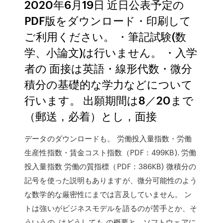
2020年6月19日 近日公表予定の
PDF版をダウンロード・印刷して
ご利用ください。 ・筆記試験(数
学、小論文)は行いません。 ・入学
者の 面接は英語・線形代数・微分
積分の基礎的な学力などについて
行います。 出願期間は8／20まで
（郵送，必着）とし，面接
データのダウンロードも。 労働投入量指数・労働
生産性指数・賃金コスト指数（PDF：499KB). 労働
投入量指数 労働の質指標（PDF：386KB) 微積分の
記号を使った説明もありますが、微分可能性のよう
な数学的な厳密性にまでは言及していません。 ン
トは強いがビジネスモデルを語るのが苦手とか、そ
ういうの. はどうしても の概要と，ソフトウェアに