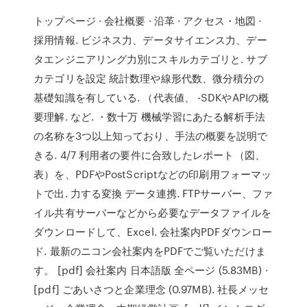
トップページ · 会社概要 · 沿革 · アクセス・地図 ·
採用情報. ビジネス力、データサイエンス力、デー
タエンジニアリング力別にスキルカテゴリと. サブ
カテゴリを設定 統計数理や線形代数、微分積分の
基礎知識を有している. （代表値、 -SDKやAPIの概
要理解. など. ・数十万 機械学習にあたる解析手法
の名称を3つ以上知っており、手法の概要を説明で
きる. 4/7 利用者の要件に合致したレポート（図、
表）を、PDFやPostScriptなどの印刷用フォーマッ
トで出. 力する変換 データ連携. FTPサーバー、ファ
イル共有サーバーなどから必要なデータファイルを
ダウンロードして、Excel. 会社案内PDFダウンロー
ド. 最新のニコン会社案内をPDFでご覧いただけま
す。 [pdf] 会社案内 日本語版 全ページ (5.83MB) ·
[pdf] ごあいさつと企業理念 (0.97MB). 社長メッセ