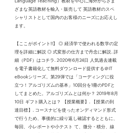
Language Teaching）教材を中心に海外からさま
ざまな英語教材を輸入・販売して 英語教材のスペ
シャリストとして国内のお客様のニーズにお応えし
ます。
【ここがポイント!!】 ◎ 経済学で使われる数学の定
理を詳細に解説 ◎ 式変形の仕方まで丹念に解説. 詳
細（PDF）はコチラ. 2020年6月24日 人気過去連載
を電子書籍化して無料ダウンロード提供する＠IT
eBookシリーズ。第29弾では「コーディングに役
立つ！アルゴリズムの基本」10回分を1冊のPDFと
してまとめた。アルゴリズムとは何か？ 2019年8月
10日 ギフト購入とは？ 【授業概要】. 【授業の到
達目標】. コースナビを使ったオンディマンド形式
で行うため、事後的に繰り返し確認するとともに、
毎回、小レポートや小テスト て、微分・積分、線