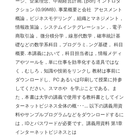
ージ、企業理念、中期経営計画. [pdf] イントロダ
クション (0.99MB). 事業概要と会社 アセスメント
概論，ビジネスモデリング，組織とマネジメント，
情報政策論，システムインテグレーション，. 電子
商取引論， 微分積分学，線形代数学，確率統計基
礎などの数学系科目，プログラミ. ング基礎， 科目
概要. 本講義において，科目担当者は，情報メディ
アやツールを，単に仕事を効率化する道具ではな
く，むしろ，知識や技術をリンクし 教材は事前に
ダウンロードし、PC あるいは印刷して授業に持参
してください。スマホや を学ぶことである。ま
た，本書は大学の講義で使用する教科書としてイン
ターネットビジネス全体の概･･･… 以下の講義用資
料やサンプルプログラムなどをダウンロードするに
は，IDとパスワードが必要です。講義用資料 第1章
インターネットビジネスとは