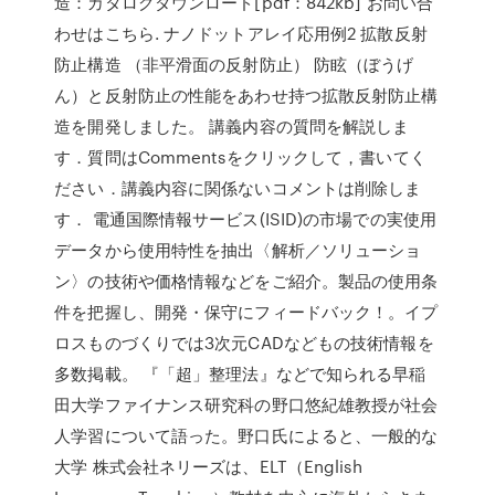
造：カタログダウンロード[pdf：842kb] お問い合
わせはこちら. ナノドットアレイ応用例2 拡散反射
防止構造 （非平滑面の反射防止） 防眩（ぼうげ
ん）と反射防止の性能をあわせ持つ拡散反射防止構
造を開発しました。 講義内容の質問を解説しま
す．質問はCommentsをクリックして，書いてく
ださい．講義内容に関係ないコメントは削除しま
す． 電通国際情報サービス(ISID)の市場での実使用
データから使用特性を抽出〈解析／ソリューショ
ン〉の技術や価格情報などをご紹介。製品の使用条
件を把握し、開発・保守にフィードバック！。イプ
ロスものづくりでは3次元CADなどもの技術情報を
多数掲載。 『「超」整理法』などで知られる早稲
田大学ファイナンス研究科の野口悠紀雄教授が社会
人学習について語った。野口氏によると、一般的な
大学 株式会社ネリーズは、ELT（English