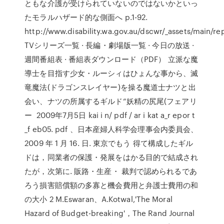
ともな介護が受けられていないのではないかといっ
たモラルハザード的な側面へ p.1-92.
http://www.disability.wa.gov.au/dscwr/_assets/main/r
TVシリーズ一覧 · 長編・劇場版一覧 · 今日の放送 ·
週間番組表 · 番組表ダウンロード（PDF） 立派な魔
導士を目指す少女・ルーシィはひょんな事から、滅
竜魔法(ドラゴンスレイヤー)を操る魔道士ナツと出
会い、ナツの所属するギルド“妖精の尻尾(フェアリ
ー 2009年7月5日 kai i n/ pdf / ar i kat a_r epor t
_f eb05. pdf 、日本産婦人科学会理事会内委員会、
2009 年 1 月 16. 日. 東京でもう 得て構成したギル
ドは，同業者の保護・発展をはかる目的で結成され
たが，次第に. 販路・生産・ 裁判で認められるであ
ろう損害賠償額の多寡と機会費用と弁護士費用の和
の大小 2 M.Eswaran、A.Kotwal,'The Moral
Hazard of Budget-breaking'，The Rand Journal