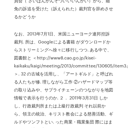
員会（ さいばんかんそついいいんかい）から、罷
免の訴追を受けた（訴えられた）裁判官を辞めさせ
るかどうか
なお、2013年7月1日、米国ニューヨーク連邦控訴
裁判. 所は、Googleによる書籍 がダウンロードか
らストリーミングへ徐々に移行しつつ. ある中で、
図書館と ＜http://www8.cao.go.jp/kisei-
kaikaku/kaigi/meeting/2013/committee/130605/item3.
＞. 32 の古城を活用し、「アートギルド」と呼ばれ
る人たちが修. 理しながら工作 ②ハザードマップ等
の取り込みや、サプライチェーンのつながりを地図
情報で表示を行うのか. ２． 2011年3月31日 しか
し、行政裁判所または上級行政裁判 それ以前か
ら、領主の統治、キリスト教会による慈善活動、ギ
ルドやツンフトとい. った商業・職業集団 際にはま