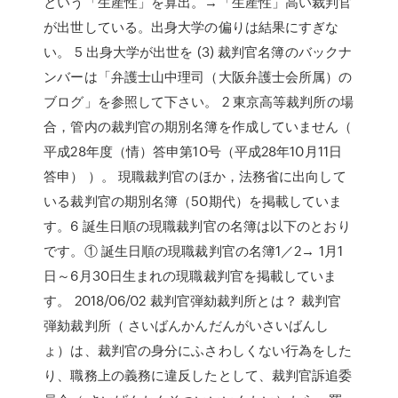
という「生産性」を算出。→「生産性」高い裁判官
が出世している。出身大学の偏りは結果にすぎな
い。 5 出身大学が出世を (3) 裁判官名簿のバックナ
ンバーは「弁護士山中理司（大阪弁護士会所属）の
ブログ」を参照して下さい。 2 東京高等裁判所の場
合，管内の裁判官の期別名簿を作成していません（
平成28年度（情）答申第10号（平成28年10月11日
答申） ）。 現職裁判官のほか，法務省に出向して
いる裁判官の期別名簿（50期代）を掲載していま
す。6 誕生日順の現職裁判官の名簿は以下のとおり
です。① 誕生日順の現職裁判官の名簿1／2→ 1月1
日～6月30日生まれの現職裁判官を掲載していま
す。 2018/06/02 裁判官弾劾裁判所とは？ 裁判官
弾劾裁判所（ さいばんかんだんがいさいばんし
ょ）は、裁判官の身分にふさわしくない行為をした
り、職務上の義務に違反したとして、裁判官訴追委