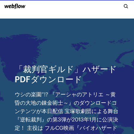
「裁判官ギルド」ハザード
PDFダウンロード
ウシの楽園”!? 『アーシャのアトリエ ～黄
昏の大地の錬金術士～』のダウンロードコ
ンテンツが本日配信 宝塚歌劇団による舞台
『逆転裁判』の第3弾が2013年1月に公演決
定！ 主役は フルCG映画『バイオハザード