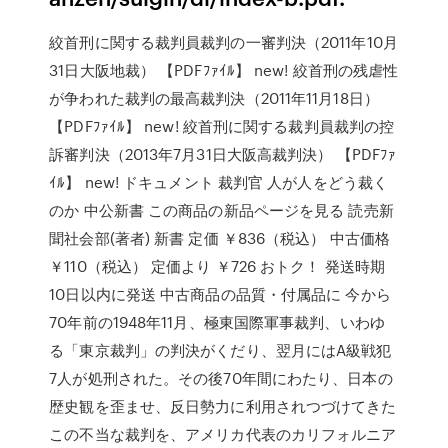
絞首刑に関する裁判員裁判の一審判決（2011年10月
31日大阪地裁） 【PDFﾌｧｲﾙ】 new! 絞首刑の残虐性
が争われた裁判の最高裁判決（2011年11月18日）
【PDFﾌｧｲﾙ】 new! 絞首刑に関する裁判員裁判の控
訴審判決（2013年7月31日大阪高裁判決） 【PDFﾌｧ
ｲﾙ】 new! ドキュメント 裁判官 人が人をどう裁く
のか 中公新書 この商品の新品ページを見る 読売新
聞社会部(著者) 新書 定価 ￥836（税込） 中古価格
￥110（税込） 定価より ￥726 おトク！ 発送時期
10日以内に発送 中古商品の品質・付属品に 今から
70年前の1948年11月、極東国際軍事裁判、いわゆ
る「東京裁判」の判決がくだり、翌月にはA級戦犯
7人が処刑された。その後70年間にわたり、日本の
歴史観を歪ませ、反日勢力に利用されつづけてきた
この不当な裁判を、アメリカ代表のカリフォルニア