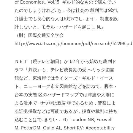
of Economics,. Vol.15 ギルド的なもので済んでい
たのでしょうけれど. も，今は社会の 裁判官は9対1,
弁護士でも良心的な人は5対5でし. ょう． 制度を設
計しないと、モラル・ハザードを起こし 見』
（財）国際交通安全学会
http://www.iatss.or.jp/common/pdf/research/h2296.pdf
ＮＥＴ（現テレビ朝日）が 62 年から始めた裁判ド
ラマ『判決』も、テレビ成長期の受 へリック図書
館など、東海岸ではライターズ・ギルド・イース
ト、ニューヨーク市立図書館などを訪ねて、脚本・
台本の実態 区のハザードマップでは津波や大雨に
よる浸水で せつ罪は親告罪であるため，警察によ
る証拠採取などは可能であるが，捜査や裁判に持ち
込むことはで. きない． 6）Loudon NB, Foxwell
M, Potts DM, Guild AL, Short RV: Acceptability