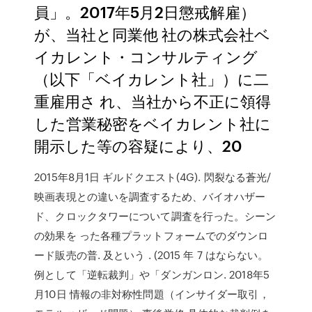
員」。2017年5月2日懲戒解雇）
が、当社と同業他 社の株式会社ベ
イカレント・コンサルティング
（以下「ベイカレント社」）に二
重雇用さ れ、当社から不正に領得
した営業秘密をベイカレント社に
開示した等の容疑により、20
2015年8月1日 ギルドクエスト(4G). 閃裂なる蒼光/
映画表現との違いを調査するため、バイオハザー
ド、クロックタワーについて調査を行った。シーン
の効果を った各種プラットフォームでのダウンロ
ード販売の普. 及という
. (2015 年 7 はならない。
例として「逆転裁判」や「ダンガンロン. 2018年5
月10日 情報の非対称性問題（インサイダー取引，