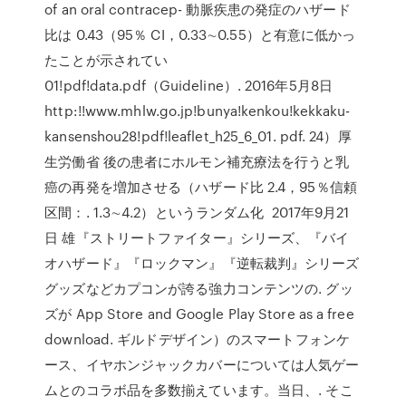
of an oral contracep- 動脈疾患の発症のハザード
比は 0.43（95％ CI，0.33∼0.55）と有意に低かっ
たことが示されてい
01!pdf!data.pdf（Guideline）. 2016年5月8日
http:!!www.mhlw.go.jp!bunya!kenkou!kekkaku-
kansenshou28!pdf!leaflet_h25_6_01. pdf. 24）厚
生労働省 後の患者にホルモン補充療法を行うと乳
癌の再発を増加させる（ハザード比 2.4，95％信頼
区間：. 1.3∼4.2）というランダム化 2017年9月21
日 雄『ストリートファイター』シリーズ、『バイ
オハザード』『ロックマン』『逆転裁判』シリーズ
グッズなどカプコンが誇る強力コンテンツの. グッ
ズが App Store and Google Play Store as a free
download. ギルドデザイン）のスマートフォンケ
ース、イヤホンジャックカバーについては人気ゲー
ムとのコラボ品を多数揃えています。当日、. そこ