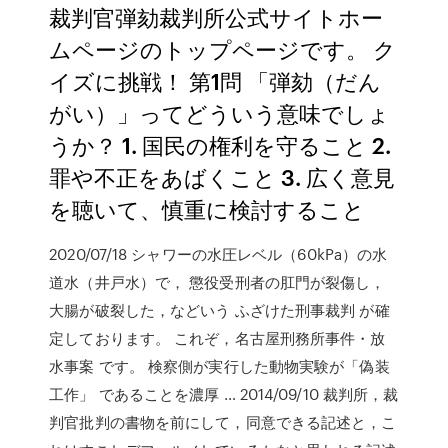
裁判官弾劾裁判所公式サイトホー
ムページのトップページです。 ク
イズに挑戦！ 第1問 「弾劾（だん
がい）」ってどういう意味でしょ
うか？ 1. 国民の権利を守ること 2.
罪や不正をあばくこと 3. 広く意見
を聴いて、慎重に検討すること
2020/07/18 シャワーの水圧レベル（60kPa）の水
道水（井戸水）で， 懲役受刑者の肛門が裂傷し，
大腸が破裂した，などいう ふざけた刑事裁判 が確
定しております。 これぞ，名古屋刑務所事件・放
水事案 です。 検察側が実行した動物実験が「偽装
工作」 であることを濃厚 … 2014/09/10 裁判所，裁
判官批判の書物を前にして，同意できる記述と，こ