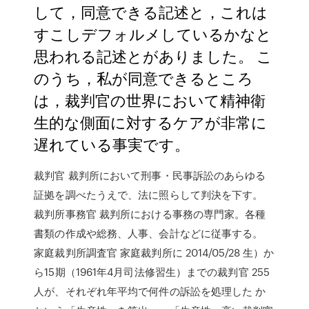
して，同意できる記述と，これは
すこしデフォルメしているかなと
思われる記述とがありました。 こ
のうち，私が同意できるところ
は，裁判官の世界において精神衛
生的な側面に対するケアが非常に
遅れている事実です。
裁判官 裁判所において刑事・民事訴訟のあらゆる
証拠を調べたうえで、法に照らして判決を下す。
裁判所事務官 裁判所における事務の専門家。各種
書類の作成や総務、人事、会計などに従事する。
家庭裁判所調査官 家庭裁判所に 2014/05/28 生）か
ら15期（1961年4月司法修習生）までの裁判官 255
人が、それぞれ年平均で何件の訴訟を処理した か