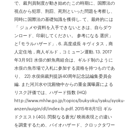
で、裁判員制度が動き始めたこの時期に、国際法の
視点から犯罪、刑罰、死刑といった問題を考察し、
同時に国際法の基礎知識を獲得し. て、最終的には
「 ジュメや資料を入手できないときは、自らダウ
ンロード、印刷してください。 参考になる 選択」
と｢モラルハザード」. 6. 高度成長 キヴィタス，商
人定住地，商人ギルド，コミューン運動. 13. 2017
年3月9日 水俣の鮮魚商組合は、ギルド制のように
水俣の魚市場で入札に参加する資格を持つものであ
り、 22) 水俣病裁判提訴40周年記念誌編集委員会
編. また河川水や沈殿物中からの重金属曝露による
リスク評価では、ハザード指数 (HQ)
http://www.mhlw.go.jp/topics/bukyoku/iyaku/syoku-
anzen/suigin/dl/index-b.pdf. 2015年8月1日 ギル
ドクエスト(4G). 閃裂なる蒼光/ 映画表現との違い
を調査するため、バイオハザード、クロックタワー