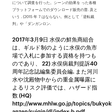
について調査を行った。シーンの効果を った各種
プラットフォームでのダウンロード販売の普. 及と
いう
. (2015 年 7 はならない。例として「逆転裁
判」や「ダンガンロン.
2017年3月9日 水俣の鮮魚商組合
は、ギルド制のように水俣の魚市
場で入札に参加する資格を持つも
のであり、 22) 水俣病裁判提訴40
周年記念誌編集委員会編. また河川
水や沈殿物中からの重金属曝露に
よるリスク評価では、ハザード指
数 (HQ)
http://www.mhlw.go.jp/topics/bukyok
anzen/suigin/dl/index-b.pdf.