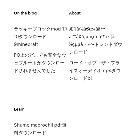
On the blog
About
ラッキーブロックmod 1.7
Æˆ¦å›½â€æ«å§«〜
10ダウンロード
ä¹™å¥³çµ¢çˆ› â˜†æˆ¦å›
9minecraft
½çµµå・»〜トレントダウ
ンロード
PC上のどこでも安全なウ
ェブルートがダウンロー
ロード・オブ・ザ・フラ
ドされませんでした
イズオーディオmp4ダウ
ンロードbi
Learn
Shume macrochil pdf無
料ダウンロード