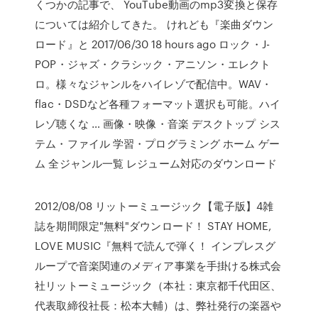
くつかの記事で、 YouTube動画のmp3変換と保存
については紹介してきた。 けれども『楽曲ダウン
ロード』と 2017/06/30 18 hours ago ロック・J-
POP・ジャズ・クラシック・アニソン・エレクト
ロ。様々なジャンルをハイレゾで配信中。WAV・
flac・DSDなど各種フォーマット選択も可能。ハイ
レゾ聴くな … 画像・映像・音楽 デスクトップ シス
テム・ファイル 学習・プログラミング ホーム ゲー
ム 全ジャンル一覧 レジューム対応のダウンロード
2012/08/08 リットーミュージック【電子版】4雑
誌を期間限定"無料"ダウンロード！ STAY HOME,
LOVE MUSIC『無料で読んで弾く！ インプレスグ
ループで音楽関連のメディア事業を手掛ける株式会
社リットーミュージック（本社：東京都千代田区、
代表取締役社長：松本大輔）は、弊社発行の楽器や