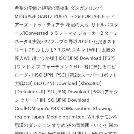
希望の学園と絶望の高校生 ダンガンロンパ
MESSAGE GANTZ PUFFY 1～29 PORTABLE ティ
アーズ・トゥ・ティアラ-花冠の大地- リトルバスタ
ーズ!Converted クラフトママ ジョーカー2 ターミ
ネータ4 実況パワフルプロ野球2010 いただきスト
リートDS ぷよぷよ7 R.G.W. スキマ [Wii] [ 太鼓の
達人Wii 超ごうか版 ] ISO (JPN) Download [PSP]
[ワンド オブ フォーチュン 2 FD: ~君に捧げるエピ
ローグ~ ] ISO (JPN [PS3] [第2次スーパーロボット
大戦OG] ISO (JPN) Download [Xbox360]
[Darksiders II] ISO (JPN) Download [PS3][アサシ
ン クリード III] ISO (JPN) Download
CoolROM.com's PSX ROMs section. Showing
region: Japan. Mobile optimized. Wii ポケモン不
思議のダンジョン すすめ!炎の冒険団・いくぞ!嵐の
冒険団・めざせ!光の冒険団 DL専用。 Wiiウェアで