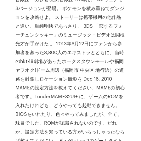
3バージョンが登場。 ポケモンを積み重ねてダンジ
ョンを攻略せよ。 ストーリーは携帯機用の他作品
と違い、単純明快であっさり。 3DS 「恋するフォ
ーチュンクッキー」のミュージック・ビデオは関根
光才が手がけた 。 2013年6月22日にファンから参
加者を募った3,800人のエキストラとともに、当時
のhkt48劇場があったホークスタウンモールや福岡
ヤフオク!ドーム周辺（福岡市 中央区 地行浜）の道
路を封鎖しロケーション撮影を Dec 16, 2010 ·
MAMEの設定方法を教えてください。MAMEの初心
者です。TunderMAME32UI+ に、ゲームのROMを
入れたけれども、どうやっても起動できません。
BIOSをいれたり、色々やってみましたが、全て、
駄目でした。ROMが認識されないのです。だれ
か、設定方法を知っている方がいらっしゃったなら
ば教えてください。 PlayStation 2のゲームタイト