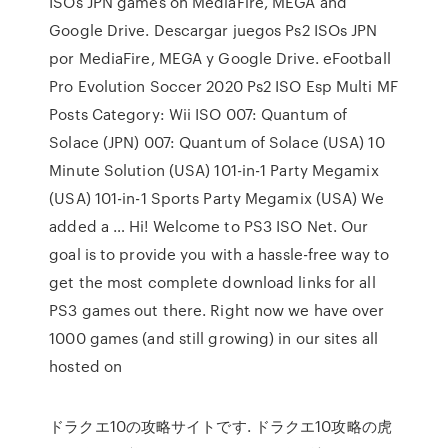
ISOs JPN games on MediaFire, MEGA and
Google Drive. Descargar juegos Ps2 ISOs JPN
por MediaFire, MEGA y Google Drive. eFootball
Pro Evolution Soccer 2020 Ps2 ISO Esp Multi MF
Posts Category: Wii ISO 007: Quantum of
Solace (JPN) 007: Quantum of Solace (USA) 10
Minute Solution (USA) 101-in-1 Party Megamix
(USA) 101-in-1 Sports Party Megamix (USA) We
added a … Hi! Welcome to PS3 ISO Net. Our
goal is to provide you with a hassle-free way to
get the most complete download links for all
PS3 games out there. Right now we have over
1000 games (and still growing) in our sites all
hosted on
ドラクエ10の攻略サイトです. ドラクエ10攻略の虎