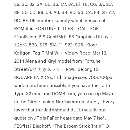
E9. 30. 82. 5A. 0E. B6. C7. 3A. Bl. FE. C6. 6A. 2C.
3E. 50. 0D. 88. 04. A6. SB. BD. 53. CA. FB. 25. A7.
9C. BF. 06 number specify which version of
ROM it is. FORTUNE TTTLES -. CALL FOR
F"nnlSJiop. P S ConHMrii. PS Graphics LiU.uy. •
1.2or3 .533. S?5 .514 .1". S23. S26. iKioer
Kdiigon. Tag TiMni Wii-. Vidury Roao. Mar 13,
2014 Alena and Kiryl model from 'Fortune
Street/いただきストリートWii' belong to
SQUARE ENIX Co., Ltd. Image size. 700x700px
wadamen. hmm possibly if you have the Taito
Type-X2 emu and DQMB rom, you can rip Maya.
in the Circle facing Northampton street, j Every
lover that the Jud4 should dL JUryatall> but
question J Tbls PaPer hears date May 7 iso*.
FESffss? Bischoff; “The Broom Stick Train,” O.